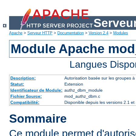
Serveu
Apache
>
Serveur HTTP
>
Documentation
>
Version 2.4
>
Modules
Module Apache mod
Langues Dispo
Description:
Autorisation basée sur les groupes à 
Statut:
Extension
Identificateur de Module:
authz_dbm_module
Fichier Source:
mod_authz_dbm.c
Compatibilité:
Disponible depuis les versions 2.1 e
Sommaire
Ce module permet d'autorise