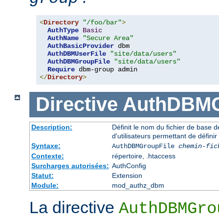
<
Directory
"/foo/bar"
>
AuthType
Basic
AuthName
"Secure Area"
AuthBasicProvider
 dbm 

AuthDBMUserFile
"site/data/users"
AuthDBMGroupFile
"site/data/users"
Require
</
Directory
>
Directive
AuthDBMG
Description:
Définit le nom du fichier de base 
d'utilisateurs permettant de définir
Syntaxe:
AuthDBMGroupFile
chemin-fic
Contexte:
répertoire, .htaccess
Surcharges autorisées:
AuthConfig
Statut:
Extension
Module:
mod_authz_dbm
La directive
AuthDBMGro