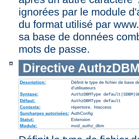
ignorées par le module d'au
du format utilisé par www
sa base de données comb
mots de passe.
Directive
AuthzDBM
Description:
Définit le type de fichier de base
d'utilisateurs
Syntaxe:
AuthzDBMType default|SDBM|G
Défaut:
AuthzDBMType default
Contexte:
répertoire, .htaccess
Surcharges autorisées:
AuthConfig
Statut:
Extension
Module:
mod_authz_dbm