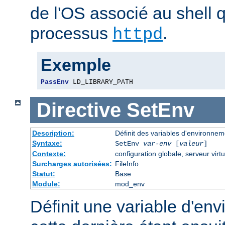
de l'OS associé au shell q
processus
.
httpd
Exemple
PassEnv
 LD_LIBRARY_PATH
Directive
SetEnv
Description:
Définit des variables d'environnem
Syntaxe:
SetEnv
var-env
[
valeur
]
Contexte:
configuration globale, serveur virtu
Surcharges autorisées:
FileInfo
Statut:
Base
Module:
mod_env
Définit une variable d'en