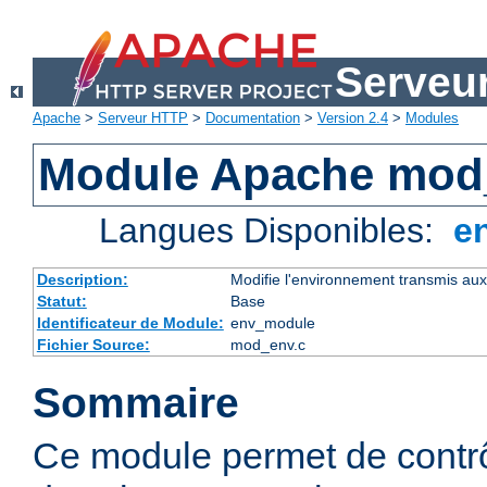
Serveu
Apache
>
Serveur HTTP
>
Documentation
>
Version 2.4
>
Modules
Module Apache mod
Langues Disponibles:
e
Description:
Modifie l'environnement transmis aux
Statut:
Base
Identificateur de Module:
env_module
Fichier Source:
mod_env.c
Sommaire
Ce module permet de contrô