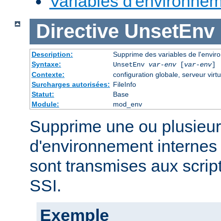
Variables d'environne
Directive
UnsetEnv
Description:
Supprime des variables de l'envi
Syntaxe:
UnsetEnv
var-env
[
var-env
] 
Contexte:
configuration globale, serveur virtu
Surcharges autorisées:
FileInfo
Statut:
Base
Module:
mod_env
Supprime une ou plusieur
d'environnement internes 
sont transmises aux scrip
SSI.
Exemple