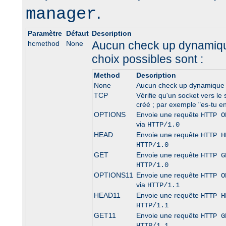
.
manager
Paramètre
Défaut
Description
Aucun check up dynamique
hcmethod
None
choix possibles sont :
Method
Description
None
Aucun check up dynamique 
TCP
Vérifie qu'un socket vers le 
créé ; par exemple "es-tu en
OPTIONS
Envoie une requête
HTTP O
via
HTTP/1.0
HEAD
Envoie une requête
HTTP H
HTTP/1.0
GET
Envoie une requête
HTTP G
HTTP/1.0
OPTIONS11
Envoie une requête
HTTP O
via
HTTP/1.1
HEAD11
Envoie une requête
HTTP H
HTTP/1.1
GET11
Envoie une requête
HTTP G
HTTP/1.1