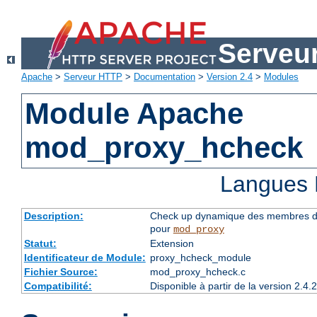
Serveu
Apache
>
Serveur HTTP
>
Documentation
>
Version 2.4
>
Modules
Module Apache
mod_proxy_hcheck
Langues 
Description:
Check up dynamique des membres du 
pour
mod_proxy
Statut:
Extension
Identificateur de Module:
proxy_hcheck_module
Fichier Source:
mod_proxy_hcheck.c
Compatibilité:
Disponible à partir de la version 2.