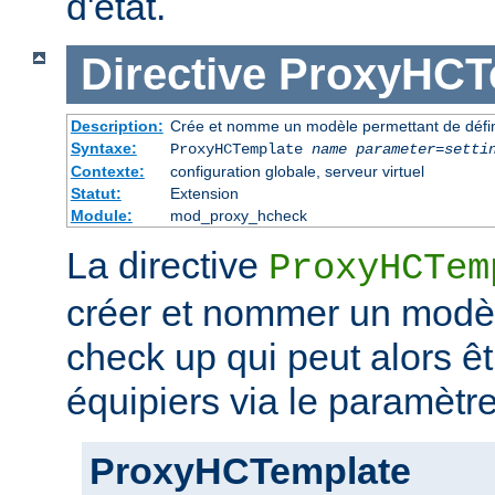
d'état.
Directive
ProxyHCT
Description:
Crée et nomme un modèle permettant de défini
Syntaxe:
ProxyHCTemplate
name
parameter
=
setti
Contexte:
configuration globale, serveur virtuel
Statut:
Extension
Module:
mod_proxy_hcheck
La directive
ProxyHCTem
créer et nommer un modè
check up qui peut alors ê
équipiers via le paramètr
ProxyHCTemplate