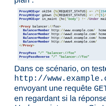
ProxyHCExpr
 ok234 
{%{
REQUEST_STATUS
}
=~
/^[
23
ProxyHCExpr
 gdown 
{%{
REQUEST_STATUS
}
=~
/^[
5
]
ProxyHCExpr
 in_maint 
{
hc
(
'body'
)
!~
/
Under
 ma
<
Proxy
 balancer
://
foo
>
BalancerMember
 http
://
www
.
example
.
com
/
  hcm
BalancerMember
 http
://
www2
.
example
.
com
/
 hcm
BalancerMember
 http
://
www3
.
example
.
com
/
 hcm
BalancerMember
 http
://
www4
.
example
.
com
/
</
Proxy
>
ProxyPass
"/"
"balancer://foo"
ProxyPassReverse
"/"
"balancer://foo"
Dans ce scénario, on teste
http://www.example.
envoyant une requête
GE
en regardant si la réponse