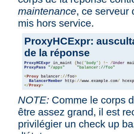
maintenance
, ce serveur 
mis hors service.
ProxyHCExpr: ausculta
de la réponse
ProxyHCExpr
 in_maint 
{
hc
(
'body'
)
!~
/
Under
 ma
ProxyPass
"/apps"
"balancer://foo"
<
Proxy
 balancer
://
foo
>
BalancerMember
 http
://
www
.
example
.
com
/
 hcex
</
Proxy
>
NOTE:
Comme le corps de
être assez grand, il est
privilégier un check up b