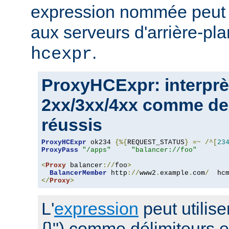
expression nommée peut a
aux serveurs d'arrière-pla
.
hcexpr
ProxyHCExpr: interprè
2xx/3xx/4xx comme de
réussis
ProxyHCExpr
 ok234 
{%{
REQUEST_STATUS
}
=~
/^[
23
ProxyPass
"/apps"
"balancer://foo"
<
Proxy
 balancer
://
foo
>
BalancerMember
 http
://
www2
.
example
.
com
/
  hc
</
Proxy
>
L'
expression
peut utilise
{}") comme délimiteurs 