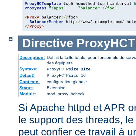
ProxyHCTemplate
 tcp5 hcmethod
=
tcp hcinterval
=
ProxyPass
"/apps"
"balancer://foo"
<
Proxy
 balancer
://
foo
>
BalancerMember
 http
://
www2
.
example
.
com
/
 hct
</
Proxy
>
Directive
ProxyHCT
Description:
Définit la taille totale, pour l'ensemble du serv
des équipiers
Syntaxe:
ProxyHCTPsize
size
Défaut:
ProxyHCTPsize 16
Contexte:
configuration globale
Statut:
Extension
Module:
mod_proxy_hcheck
Si Apache httpd et APR o
le support des threads, l
peut confier ce travail à 