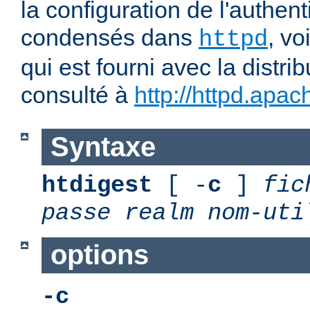
la configuration de l'authent
condensés dans
, v
httpd
qui est fourni avec la distrib
consulté à
http://httpd.apac
Syntaxe
htdigest
[ -
c
]
fic
passe
realm
nom-uti
options
-c