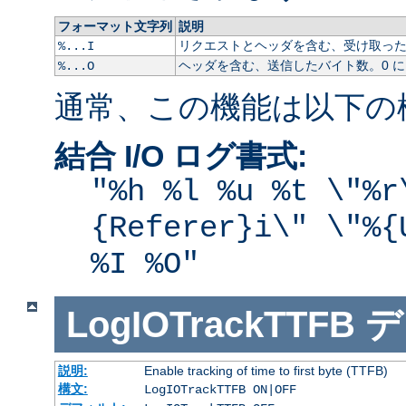
フォーマット文字列
説明
リクエストとヘッダを含む、受け取ったバ
%...I
ヘッダを含む、送信したバイト数。0 
%...O
通常、この機能は以下の
結合 I/O ログ書式:
"%h %l %u %t \"%r
{Referer}i\" \"%{
%I %O"
LogIOTrackTTFB
デ
説明:
Enable tracking of time to first byte (TTFB)
構文:
LogIOTrackTTFB ON|OFF