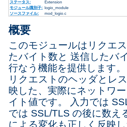
ステータス:
Extension
モジュール識別子:
logio_module
ソースファイル:
mod_logio.c
概要
このモジュールはリクエ
たバイト数と 送信したバ
行なう機能を提供します。
リクエストのヘッダとレス
映した、実際にネットワー
イト値です。 入力では SSL
では SSL/TLS の後に数
による変化も正しく反映し