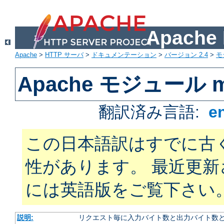
Apach
Apache
>
HTTP サーバ
>
ドキュメンテーション
>
バージョン 2.4
>
モ
Apache モジュール mo
翻訳済み言語:
e
この日本語訳はすでに古
性があります。 最近更
には英語版をご覧下さい
説明:
リクエスト毎に入力バイト数と出力バイト数