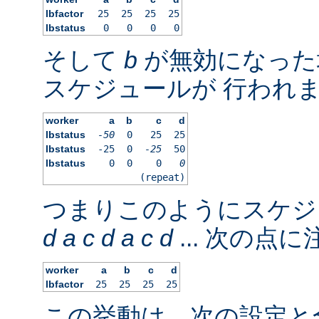
lbfactor
25
25
25
25
lbstatus
0
0
0
0
そして
b
が無効になった
スケジュールが 行われ
worker
a
b
c
d
lbstatus
-50
0
25
25
lbstatus
-25
0
-25
50
lbstatus
0
0
0
0
(repeat)
つまりこのようにスケジ
d
a
c
d
a
c
d
... 次の点
worker
a
b
c
d
lbfactor
25
25
25
25
この挙動は、次の設定と