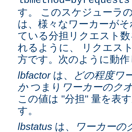
lbmethod=byrequests
す。 このスケジューラ
は、様々なワーカーがそ
ている分担リクエスト数
れるように、 リクエス
方です。次のように動作
lbfactor
は、
どの程度ワ
か
つまり
ワーカーのク
この値は "分担" 量を
す。
lbstatus
は、
ワーカーの