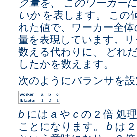
ク量を、 このワーカー
いか
を表します。 この
れた値で、ワーカー全体の
量を表現しています。リ
数える代わりに、 どれ
したかを数えます。
次のようにバランサを設
worker
a
b
c
lbfactor
1
2
1
b
には
a
や
c
の 2 倍 
ことになります。
b
は 2