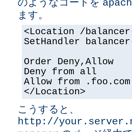
のようなコードを
apach
ます。
<Location /balancer
SetHandler balancer
Order Deny,Allow
Deny from all
Allow from .foo.com
</Location>
こうすると、
http://your.server.