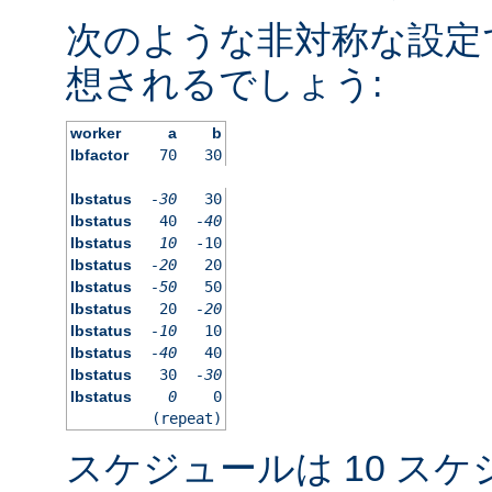
次のような非対称な設定
想されるでしょう:
worker
a
b
lbfactor
70
30
lbstatus
-30
30
lbstatus
40
-40
lbstatus
10
-10
lbstatus
-20
20
lbstatus
-50
50
lbstatus
20
-20
lbstatus
-10
10
lbstatus
-40
40
lbstatus
30
-30
lbstatus
0
0
(repeat)
スケジュールは 10 ス