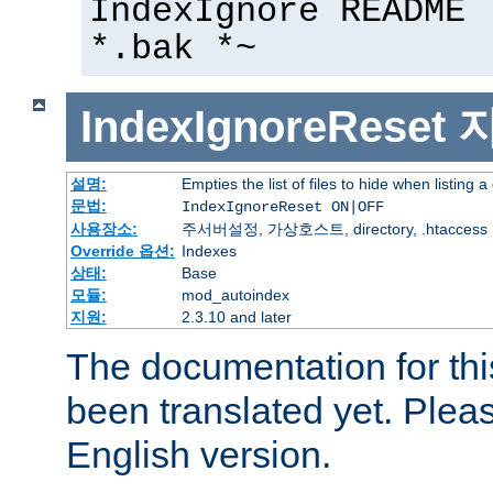
IndexIgnore README 
*.bak *~
IndexIgnoreReset
설명:
Empties the list of files to hide when listing a
문법:
IndexIgnoreReset ON|OFF
사용장소:
주서버설정, 가상호스트, directory, .htaccess
Override 옵션:
Indexes
상태:
Base
모듈:
mod_autoindex
지원:
2.3.10 and later
The documentation for thi
been translated yet. Plea
English version.