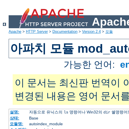
Apache
Apache
>
HTTP Server
>
Documentation
>
Version 2.4
>
모듈
아파치 모듈 mod_auto
가능한 언어:
e
이 문서는 최신판 번역이 
변경된 내용은 영어 문서를
설명:
자동으로 유닉스의
명령어나 Win32의
쉘명령어와
ls
dir
상태:
Base
모듈명:
autoindex_module