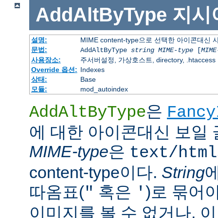
AddAltByType
지시
설명:
MIME content-type으로 선택한 아이콘대
문법:
AddAltByType
string
MIME-type
[
MIME
사용장소:
주서버설정, 가상호스트, directory, .htaccess
Override 옵션:
Indexes
상태:
Base
모듈:
mod_autoindex
은
AddAltByType
Fancy
에 대한 아이콘대신 보일 
MIME-type
은
text/html
content-type이다.
String
따옴표(
혹은
)로 묶어
"
'
이미지를 볼 수 없거나, 