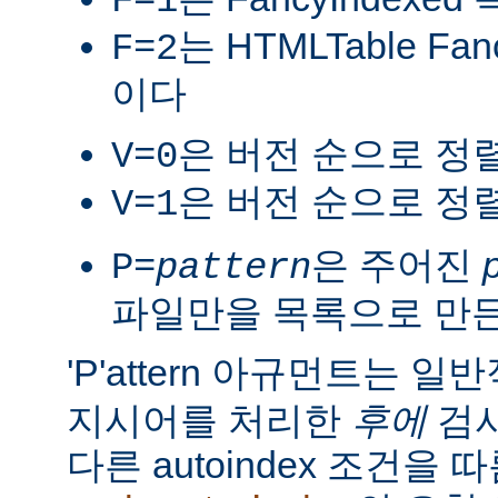
F=1
는 HTMLTable Fa
F=2
이다
은 버전 순으로 정
V=0
은 버전 순으로 정
V=1
은 주어진
P=
pattern
파일만을 목록으로 만
'P'attern 아규먼트는 일
지시어를 처리한
후에
검사
다른 autoindex 조건을