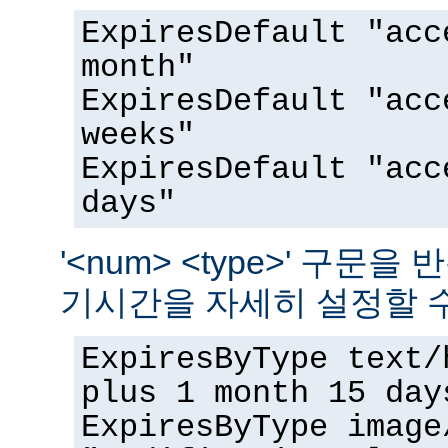
ExpiresDefault "acc
month"
ExpiresDefault "acc
weeks"
ExpiresDefault "acc
days"
'<num> <type>' 구문
기시간을 자세히 설정할 수
ExpiresByType text/
plus 1 month 15 day
ExpiresByType image