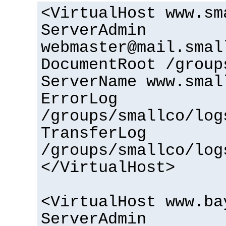
<VirtualHost www.sm
ServerAdmin
webmaster@mail.smal
DocumentRoot /group
ServerName www.smal
ErrorLog
/groups/smallco/log
TransferLog
/groups/smallco/log
</VirtualHost>
<VirtualHost www.ba
ServerAdmin