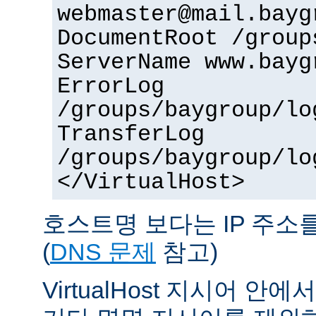
webmaster@mail.bayg
DocumentRoot /group
ServerName www.bayg
ErrorLog
/groups/baygroup/lo
TransferLog
/groups/baygroup/lo
</VirtualHost>
호스트명 보다는 IP 주소
(
DNS 문제
참고)
VirtualHost 지시어 