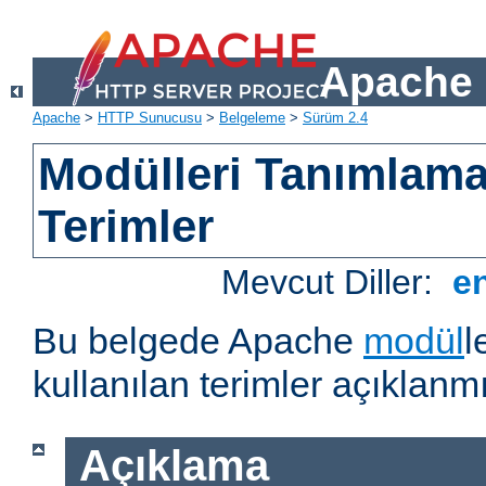
Apache 
Apache
>
HTTP Sunucusu
>
Belgeleme
>
Sürüm 2.4
Modülleri Tanımlama
Terimler
Mevcut Diller:
e
Bu belgede Apache
modül
l
kullanılan terimler açıklanmı
Açıklama