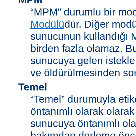
“MPM” durumlu bir mod
Modülü
dür. Diğer modül
sunucunun kullandığı 
birden fazla olamaz. B
sunucuya gelen istekle
ve öldürülmesinden so
Temel
“Temel” durumuyla etik
öntanımlı olarak olarak
sunucuya öntanımlı ola
bakımdan derleme önc