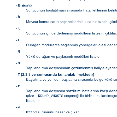
-E
dosya
Sunucunun başlatılması sırasında hata iletilerinin belirt
-h
Mevcut komut satırı seçeneklerinin kısa bir özetini çıktıl
-l
Sunucunun içinde derlenmiş modüllerin listesini çıktılar.
-L
Durağan modüllerce sağlanmış yönergeleri olası değerler
-M
Yüklü durağan ve paylaşımlı modülleri listeler.
-S
Yapılandırma dosyasından çözümlenmiş haliyle ayarları 
(2.3.8 ve sonrasında kullanılabilmektedir)
-T
Başlatma ve yeniden başlatma sırasında belge kökü sı
-t
Yapılandırma dosyasını sözdizimi hatalarına karşı denetl
çıkar.
seçeneği ile birlikte kullanılmışs
-D
DUMP_VHOSTS
listelenir.
-v
sürümünü basar ve çıkar.
httpd