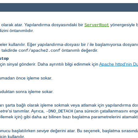
 olarak atar. Yapılandırma dosyasındaki bir
yönergesiyle b
ServerRoot
izini öntanımlıdır.
eler kullanılır. Eğer
yapılandırma-dosyası
bir / ile başlamıyorsa dosyan
i takdirde
öntanımlı değerdir.
conf/apache2.conf
stop
n sinyal gönderir. Daha ayrıntılı bilgi edinmek için
Apache httpd'nin D
okumadan önce işleme sokar.
kuduktan sonra işleme sokar.
arı şarta bağlı olarak işleme sokmak veya atlamak için yapılandırma do
etre
'si tanımlar. Ayrıca,
(ana sürecin çatallanmasını enge
-DNO_DETACH
emek için) gibi daha az bilinen bazı başlatma parametrelerini atamakta 
nucu başlatılırken
seviye
değerini atar. Bu seçenek, başlatma sırasınd
çin kullanılır.