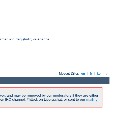
eti için değiştirilir; ve Apache
Mevcut Diller:
en
|
fr
|
ko
|
tr
ver, and may be removed by our moderators if they are either
r IRC channel, #httpd, on Libera.chat, or sent to our
mailing