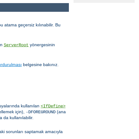
u atama geçersiz kılınabilir. Bu
ın
yönergesinin
ServerRoot
urdurulması
belgesine bakınız.
syalarında kullanılan
<IfDefine>
llemek için),
(ana
-DFOREGROUND
da kullanılabilir.
aki sorunları saptamak amacıyla