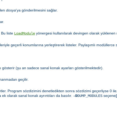
ilen
dosya
'ya gönderilmesini sağlar.
ar.
 Bu liste
yönergesi kullanılarak devingen olarak yüklenen 
LoadModule
iyle geçerli konumlarına yerleştirerek listeler. Paylaşımlı modüllerce 
gösterir (şu an sadece sanal konak ayarları gösterilmektedir).
nanmadan geçilir.
er. Program sözdizimini denetledikten sonra sözdizimi geçerliyse 0 ile, 
a ek olarak sanal konak ayrıntıları da basılır.
seçeneği
-D
DUMP_MODULES