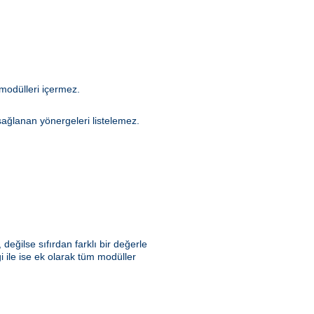
modülleri içermez.
sağlanan yönergeleri listelemez.
değilse sıfırdan farklı bir değerle
 ile ise ek olarak tüm modüller