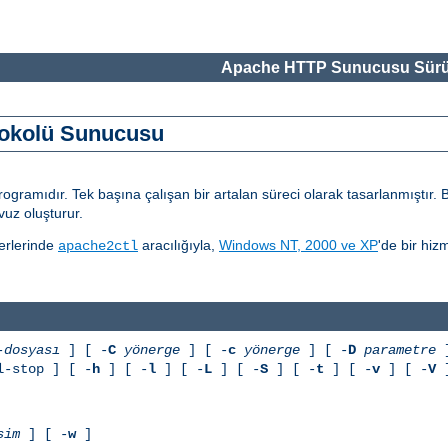
Apache HTTP Sunucusu Sürü
otokolü Sunucusu
amıdır. Tek başına çalışan bir artalan süreci olarak tasarlanmıştır. Bu 
uz oluşturur.
erlerinde
aracılığıyla,
Windows NT, 2000 ve XP
'de bir hiz
apache2ctl
-dosyası
] [ -
C
yönerge
] [ -
c
yönerge
] [ -
D
parametre
]
l-stop ] [ -
h
] [ -
l
] [ -
L
] [ -
S
] [ -
t
] [ -
v
] [ -
V
]
sim
] [ -
w
]