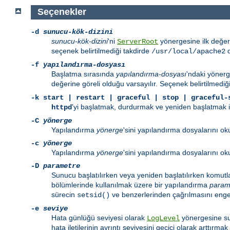
Seçenekler
-d
sunucu-kök-dizini
sunucu-kök-dizini
'ni
yönergesine ilk değer
ServerRoot
seçenek belirtilmediği takdirde
d
/usr/local/apache2
-f
yapılandırma-dosyası
Başlatma sırasında
yapılandırma-dosyası
'ndaki yönerg
değerine göreli olduğu varsayılır. Seçenek belirtilmediğ
-k
start | restart | graceful | stop | graceful-
'yi başlatmak, durdurmak ve yeniden başlatmak içi
httpd
-C
yönerge
Yapılandırma
yönerge
'sini yapılandırma dosyalarını 
-c
yönerge
Yapılandırma
yönerge
'sini yapılandırma dosyalarını o
-D
parametre
Sunucu başlatılırken veya yeniden başlatılırken komutl
bölümlerinde kullanılmak üzere bir yapılandırma
param
sürecin
ve benzerlerinden çağrılmasını engell
setsid()
-e
seviye
Hata günlüğü seviyesi olarak
yönergesine su
LogLevel
hata iletilerinin ayrıntı seviyesini geçici olarak arttırmak i