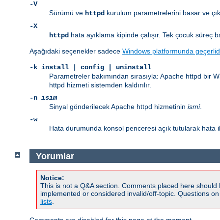
-V
Sürümü ve
kurulum parametrelerini basar ve çık
httpd
-X
hata ayıklama kipinde çalışır. Tek çocuk süreç b
httpd
Aşağıdaki seçenekler sadece
Windows platformunda geçerlid
-k
install | config | uninstall
Parametreler bakımından sırasıyla: Apache httpd bir Win
httpd hizmeti sistemden kaldırılır.
-n
isim
Sinyal gönderilecek Apache httpd hizmetinin
ismi
.
-w
Hata durumunda konsol penceresi açık tutularak hata il
Yorumlar
Notice:
This is not a Q&A section. Comments placed here should 
implemented or considered invalid/off-topic. Questions o
lists
.