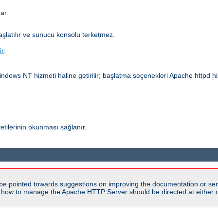
ar.
aşlatılır ve sunucu konsolu terketmez.
ir
:
dows NT hizmeti haline getirilir; başlatma seçenekleri Apache httpd hizm
etilerinin okunması sağlanır.
be pointed towards suggestions on improving the documentation or ser
n how to manage the Apache HTTP Server should be directed at either ou