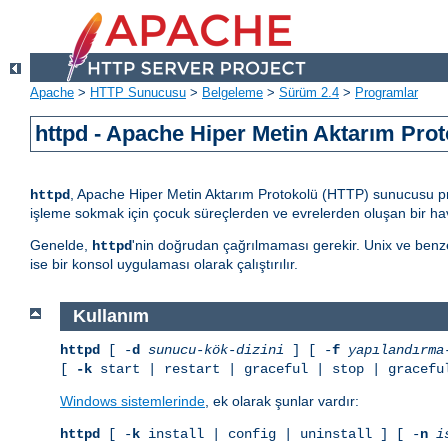
Apache
>
HTTP Sunucusu
>
Belgeleme
>
Sürüm 2.4
>
Programlar
httpd - Apache Hiper Metin Aktarım Pr
, Apache Hiper Metin Aktarım Protokolü (HTTP) sunucusu progr
httpd
işleme sokmak için çocuk süreçlerden ve evrelerden oluşan bir hav
Genelde,
'nin doğrudan çağrılmaması gerekir. Unix ve benz
httpd
ise bir konsol uygulaması olarak çalıştırılır.
Kullanım
httpd
[ -
d
sunucu-kök-dizini
] [ -
f
yapılandırma
[
-k
start | restart | graceful | stop | gracefu
Windows sistemlerinde
, ek olarak şunlar vardır:
httpd
[ -
k
install | config | uninstall ] [ -
n
i