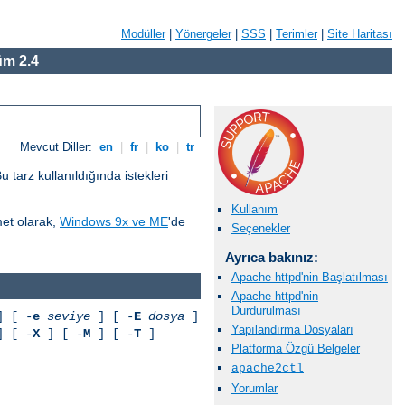
Modüller
|
Yönergeler
|
SSS
|
Terimler
|
Site Haritası
m 2.4
Mevcut Diller:
en
|
fr
|
ko
|
tr
tarz kullanıldığında istekleri
Kullanım
met olarak,
Windows 9x ve ME
'de
Seçenekler
Ayrıca bakınız:
Apache httpd'nin Başlatılması
Apache httpd'nin
Durdurulması
 [ -
e
seviye
] [ -
E
dosya
]
Yapılandırma Dosyaları
 [ -
X
] [ -
M
] [ -
T
]
Platforma Özgü Belgeler
apache2ctl
Yorumlar