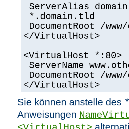
ServerAlias domain
*.domain.tld
DocumentRoot /www/
</VirtualHost>
<VirtualHost *:80>
ServerName www.oth
DocumentRoot /www/
</VirtualHost>
Sie können anstelle des
Anweisungen
NameVirt
alternat
<VirtualHost>