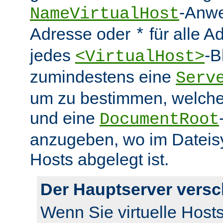
-Anwe
NameVirtualHost
Adresse oder
für alle A
*
jedes
-B
<VirtualHost>
zumindestens eine
Serv
um zu bestimmen, welcher
und eine
DocumentRoot
anzugeben, wo im Dateisy
Hosts abgelegt ist.
Der Hauptserver vers
Wenn Sie virtuelle Host