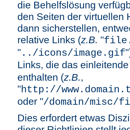
die Behelfslösung verfüg
den Seiten der virtuellen
dann sicherstellen, entwe
relative Links (
z.B.
"
file
"
../icons/image.gif
Links, die das einleitend
enthalten (
z.B.
,
"
http://www.domain.
oder "
/domain/misc/f
Dies erfordert etwas Diszi
dieser Richtlinien stellt j