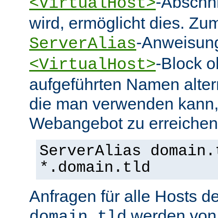
-Abschn
<VirtualHost>
wird, ermöglicht dies. Zum
-Anweisung
ServerAlias
-Block o
<VirtualHost>
aufgeführten Namen alter
die man verwenden kann,
Webangebot zu erreichen
ServerAlias domain.
*.domain.tld
Anfragen für alle Hosts 
werden von 
domain.tld