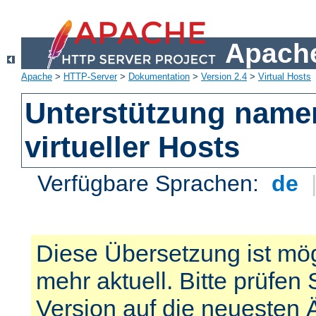
Apache
Apache
>
HTTP-Server
>
Dokumentation
>
Version 2.4
>
Virtual Hosts
Unterstützung name
virtueller Hosts
Verfügbare Sprachen:
de
Diese Übersetzung ist mög
mehr aktuell. Bitte prüfen 
Version auf die neuesten