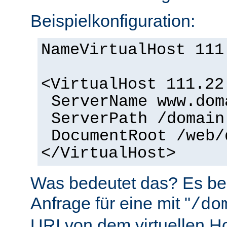
Beispielkonfiguration:
NameVirtualHost 111
<VirtualHost 111.22
ServerName www.dom
ServerPath /domain
DocumentRoot /web/
</VirtualHost>
Was bedeutet das? Es bed
Anfrage für eine mit "
/do
URI von dem virtuellen H