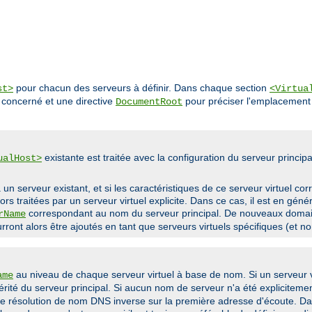
pour chacun des serveurs à définir. Dans chaque section
st>
<Virtua
 concerné et une directive
pour préciser l'emplacement 
DocumentRoot
existante est traitée avec la configuration du serveur princi
ualHost>
un serveur existant, et si les caractéristiques de ce serveur virtuel co
rs traitées par un serveur virtuel explicite. Dans ce cas, il est en géné
correspondant au nom du serveur principal. De nouveaux domai
rName
urront alors être ajoutés en tant que serveurs virtuels spécifiques (et no
au niveau de chaque serveur virtuel à base de nom. Si un serveur vi
ame
hérité du serveur principal. Si aucun nom de serveur n'a été expliciteme
une résolution de nom DNS inverse sur la première adresse d'écoute. D