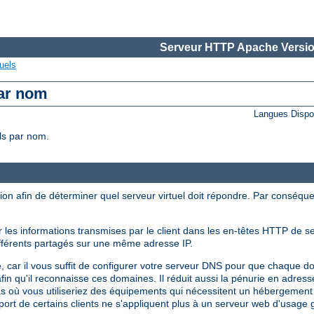
Serveur HTTP Apache Versio
uels
par nom
Langues Dispo
ls par nom.
exion afin de déterminer quel serveur virtuel doit répondre. Par conséqu
 les informations transmises par le client dans les en-têtes HTTP de s
ifférents partagés sur une même adresse IP.
, car il vous suffit de configurer votre serveur DNS pour que chaque d
in qu'il reconnaisse ces domaines. Il réduit aussi la pénurie en adres
cas où vous utiliseriez des équipements qui nécessitent un hébergement
ort de certains clients ne s'appliquent plus à un serveur web d'usage 