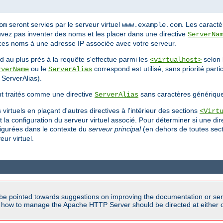
seront servies par le serveur virtuel
. Les caract
om
www.example.com
uvez pas inventer des noms et les placer dans une directive
ServerNa
 ces noms à une adresse IP associée avec votre serveur.
 au plus près à la requête s'effectue parmi les
selon 
<virtualhost>
ou le
correspond est utilisé, sans priorité part
rverName
ServerAlias
ServerAlias).
t traités comme une directive
sans caractères génériqu
ServerAlias
virtuels en plaçant d'autres directives à l'intérieur des sections
<Virt
a configuration du serveur virtuel associé. Pour déterminer si une dire
nfigurées dans le contexte du
serveur principal
(en dehors de toutes sec
eur virtuel.
be pointed towards suggestions on improving the documentation or ser
n how to manage the Apache HTTP Server should be directed at either ou