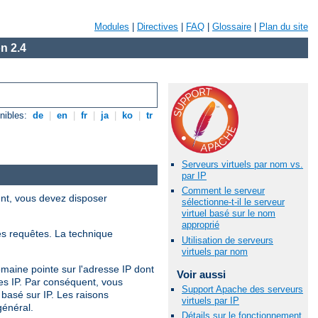
Modules
|
Directives
|
FAQ
|
Glossaire
|
Plan du site
n 2.4
nibles:
de
|
en
|
fr
|
ja
|
ko
|
tr
Serveurs virtuels par nom vs.
par IP
Comment le serveur
ent, vous devez disposer
sélectionne-t-il le serveur
virtuel basé sur le nom
approprié
es requêtes. La technique
Utilisation de serveurs
virtuels par nom
omaine pointe sur l'adresse IP dont
Voir aussi
ses IP. Par conséquent, vous
Support Apache des serveurs
 basé sur IP. Les raisons
virtuels par IP
général.
Détails sur le fonctionnement