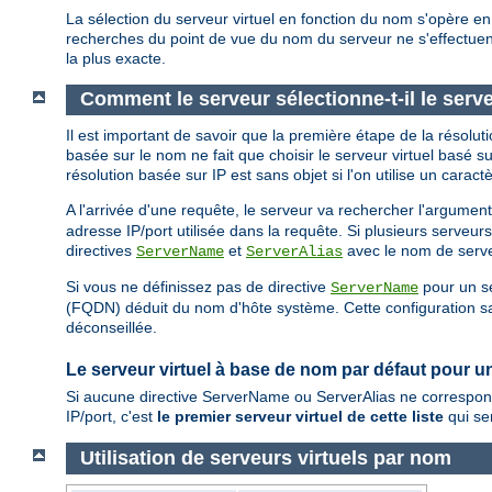
La sélection du serveur virtuel en fonction du nom s'opère en d
recherches du point de vue du nom du serveur ne s'effectuent
la plus exacte.
Comment le serveur sélectionne-t-il le serv
Il est important de savoir que la première étape de la résolut
basée sur le nom ne fait que choisir le serveur virtuel basé s
résolution basée sur IP est sans objet si l'on utilise un caract
A l'arrivée d'une requête, le serveur va rechercher l'argumen
adresse IP/port utilisée dans la requête. Si plusieurs serveu
directives
et
avec le nom de serve
ServerName
ServerAlias
Si vous ne définissez pas de directive
pour un se
ServerName
(FQDN) déduit du nom d'hôte système. Cette configuration sans
déconseillée.
Le serveur virtuel à base de nom par défaut pour un
Si aucune directive ServerName ou ServerAlias ne correspond
IP/port, c'est
le premier serveur virtuel de cette liste
qui ser
Utilisation de serveurs virtuels par nom