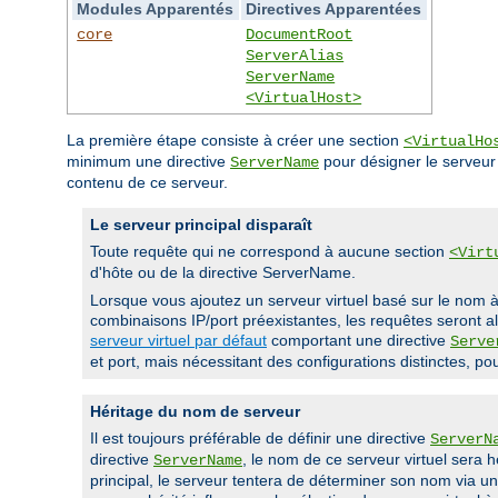
Modules Apparentés
Directives Apparentées
core
DocumentRoot
ServerAlias
ServerName
<VirtualHost>
La première étape consiste à créer une section
<VirtualHo
minimum une directive
pour désigner le serveur
ServerName
contenu de ce serveur.
Le serveur principal disparaît
Toute requête qui ne correspond à aucune section
<Virt
d'hôte ou de la directive ServerName.
Lorsque vous ajoutez un serveur virtuel basé sur le nom à 
combinaisons IP/port préexistantes, les requêtes seront alo
serveur virtuel par défaut
comportant une directive
Serve
et port, mais nécessitant des configurations distinctes, po
Héritage du nom de serveur
Il est toujours préférable de définir une directive
ServerN
directive
, le nom de ce serveur virtuel sera 
ServerName
principal, le serveur tentera de déterminer son nom via 