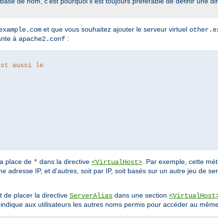
 base de nom, c'est pourquoi il est toujours préférable de définir une di
et que vous souhaitez ajouter le serveur virtuel
example.com
other.e
vante à
:
apache2.conf
est aussi le
la place de
dans la directive
. Par exemple, cette mét
*
<VirtualHost>
 adresse IP, et d'autres, soit par IP, soit basés sur un autre jeu de se
t de placer la directive
dans une section
ServerAlias
<VirtualHost
indique aux utilisateurs les autres noms permis pour accéder au même