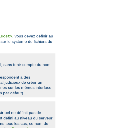
, vous devez définir au
lHost>
sur le système de fichiers du
pal, sans tenir compte du nom
rrespondent à des
ral judicieux de créer un
nes sur les mêmes interface
n par défaut).
rtuel ne définit pas de
nt défini au niveau du serveur
ans tous les cas, ce nom de