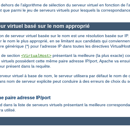
ehors de l'algorithme de sélection du serveur virtuel en fonction de l'a
 que parmi le jeu de serveurs virtuels pour lesquels la correspondance
eur virtuel basé sur le nom approprié
ion de serveur virtuel basée sur le nom est une résolution basée sur IP. 
ur le nom le plus approprié, en se limitant aux candidats qui conviennen
ère générique (*) pour l'adresse IP dans toutes les directives VirtualHost
t de section
présentant la meilleure (la plus exacte) c
<VirtualHost>
rs virtuels possèdent cette même paire adresse IP/port, Apache va ensu
ur présent dans la requête.
rveur virtuel à base de nom, le serveur utilisera par défaut le nom de
 nom de serveur explicite peut conduire à des erreurs de choix du serve
e paire adresse IP/port
 dans la liste de serveurs virtuels présentant la meilleure correspond
a utilisé.