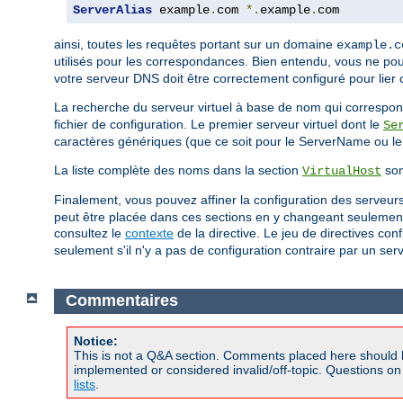
ServerAlias
 example
.
com 
*.
example
.
com
ainsi, toutes les requêtes portant sur un domaine
example.c
utilisés pour les correspondances. Bien entendu, vous ne po
votre serveur DNS doit être correctement configuré pour lier
La recherche du serveur virtuel à base de nom qui correspond
fichier de configuration. Le premier serveur virtuel dont le
Se
caractères génériques (que ce soit pour le ServerName ou le 
La liste complète des noms dans la section
son
VirtualHost
Finalement, vous pouvez affiner la configuration des serveurs 
peut être placée dans ces sections en y changeant seulement l
consultez le
contexte
de la directive. Le jeu de directives co
seulement s'il n'y a pas de configuration contraire par un serv
Commentaires
Notice:
This is not a Q&A section. Comments placed here should 
implemented or considered invalid/off-topic. Questions o
lists
.