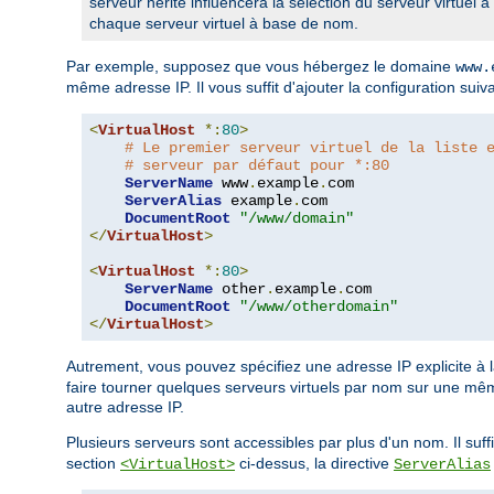
serveur hérité influencera la sélection du serveur virtuel à
chaque serveur virtuel à base de nom.
Par exemple, supposez que vous hébergez le domaine
www.
même adresse IP. Il vous suffit d'ajouter la configuration sui
<
VirtualHost
*:
80
>
# Le premier serveur virtuel de la liste 
# serveur par défaut pour *:80
ServerName
 www
.
example
.
com

ServerAlias
 example
.
com

DocumentRoot
"/www/domain"
</
VirtualHost
>
<
VirtualHost
*:
80
>
ServerName
 other
.
example
.
com

DocumentRoot
"/www/otherdomain"
</
VirtualHost
>
Autrement, vous pouvez spécifiez une adresse IP explicite à 
faire tourner quelques serveurs virtuels par nom sur une même
autre adresse IP.
Plusieurs serveurs sont accessibles par plus d'un nom. Il suffi
section
ci-dessus, la directive
<VirtualHost>
ServerAlias