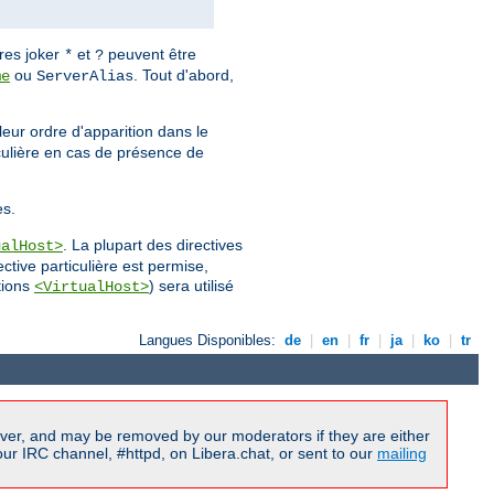
ères joker
et
peuvent être
*
?
ou
. Tout d'abord,
me
ServerAlias
leur ordre d'apparition dans le
iculière en cas de présence de
es.
. La plupart des directives
ualHost>
ctive particulière est permise,
tions
) sera utilisé
<VirtualHost>
Langues Disponibles:
de
|
en
|
fr
|
ja
|
ko
|
tr
ver, and may be removed by our moderators if they are either
r IRC channel, #httpd, on Libera.chat, or sent to our
mailing