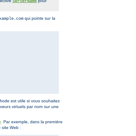
rective
pour
ServerName
qui pointe sur la
xample.com
hode est utile si vous souhaitez
rveurs virtuels par nom sur une
. Par exemple, dans la première
>
 site Web :