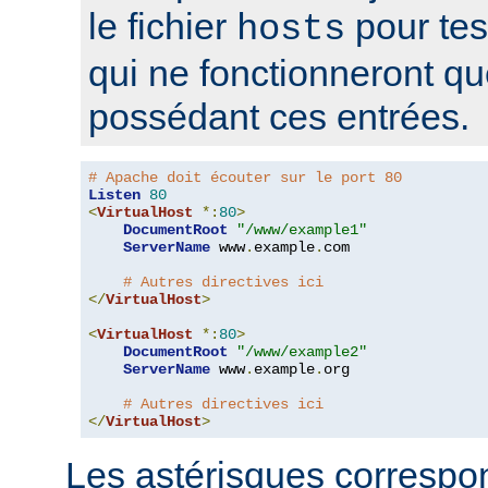
le fichier
pour tes
hosts
qui ne fonctionneront q
possédant ces entrées.
# Apache doit écouter sur le port 80
Listen
80
<
VirtualHost
*:
80
>
DocumentRoot
"/www/example1"
ServerName
 www
.
example
.
com

# Autres directives ici
</
VirtualHost
>
<
VirtualHost
*:
80
>
DocumentRoot
"/www/example2"
ServerName
 www
.
example
.
org

# Autres directives ici
</
VirtualHost
>
Les astérisques correspon