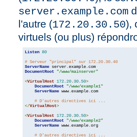
d
server.example.com
l'autre (
),
172.20.30.50
virtuels (ou plus) répondro
Listen
80
# Serveur "principal" sur 172.20.30.40
ServerName
 server
.
example
.
DocumentRoot
"/www/mainserver"
<
VirtualHost
172.20
.
30.50
>
DocumentRoot
"/www/example1"
ServerName
 www
.
example
.
com

# D'autres directives ici ...
</
VirtualHost
>
<
VirtualHost
172.20
.
30.50
>
DocumentRoot
"/www/example2"
ServerName
 www
.
example
.
org

# D'autres directives ici ...