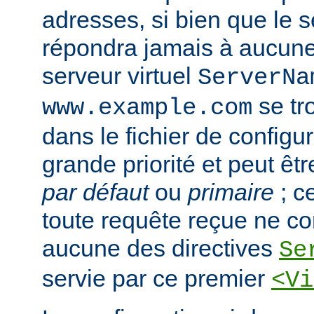
adresses, si bien que le s
répondra jamais à aucun
serveur virtuel
ServerNa
se tr
www.example.com
dans le fichier de configura
grande priorité et peut ê
par défaut
ou
primaire
; c
toute requête reçue ne c
aucune des directives
Se
servie par ce premier
<Vi