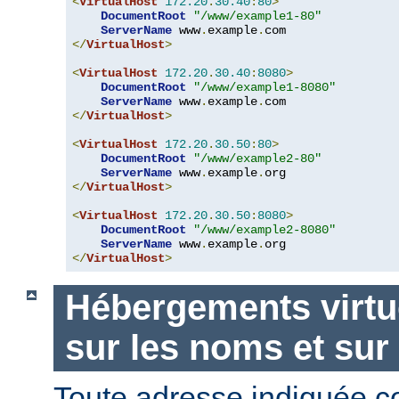
<
VirtualHost
172.20
.
30.40
:
80
>
DocumentRoot
"/www/example1-80"
ServerName
 www
.
example
.
</
VirtualHost
>
<
VirtualHost
172.20
.
30.40
:
8080
>
DocumentRoot
"/www/example1-8080"
ServerName
 www
.
example
.
</
VirtualHost
>
<
VirtualHost
172.20
.
30.50
:
80
>
DocumentRoot
"/www/example2-80"
ServerName
 www
.
example
.
</
VirtualHost
>
<
VirtualHost
172.20
.
30.50
:
8080
>
DocumentRoot
"/www/example2-8080"
ServerName
 www
.
example
.
</
VirtualHost
>
Hébergements virtu
sur les noms et sur
Toute adresse indiquée 