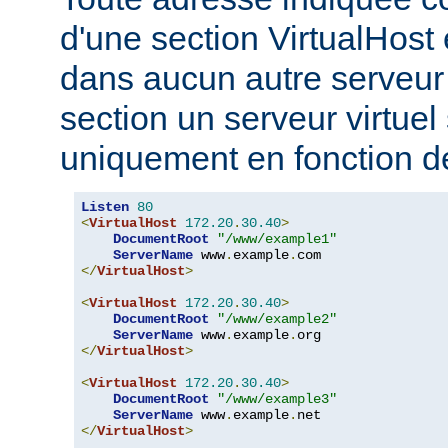
d'une section VirtualHost 
dans aucun autre serveur v
section un serveur virtuel
uniquement en fonction d
Listen
80
<
VirtualHost
172.20
.
30.40
>
DocumentRoot
"/www/example1"
ServerName
 www
.
example
.
</
VirtualHost
>
<
VirtualHost
172.20
.
30.40
>
DocumentRoot
"/www/example2"
ServerName
 www
.
example
.
</
VirtualHost
>
<
VirtualHost
172.20
.
30.40
>
DocumentRoot
"/www/example3"
ServerName
 www
.
example
.
</
VirtualHost
>