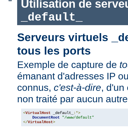
Utilisation de serve
_default_
Serveurs virtuels
_d
tous les ports
Exemple de capture de
t
émanant d'adresses IP ou
connus,
c'est-à-dire
, d'un
non traité par aucun autre
<
VirtualHost
 _default_
:*>
DocumentRoot
"/www/default"
</
VirtualHost
>