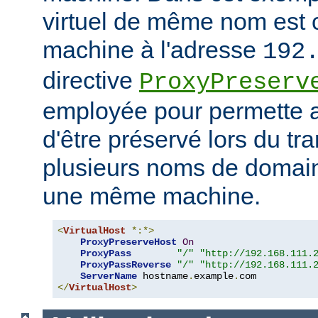
virtuel de même nom est 
machine à l'adresse
192
directive
ProxyPreserv
employée pour permette
d'être préservé lors du tra
plusieurs noms de domain
une même machine.
<
VirtualHost
*:*>
ProxyPreserveHost
On
ProxyPass
"/"
"http://192.168.111.
ProxyPassReverse
"/"
"http://192.168.111.
ServerName
 hostname
.
example
.
</
VirtualHost
>