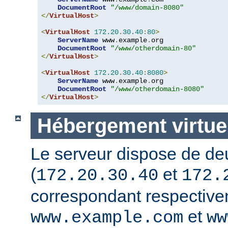
DocumentRoot
"/www/domain-8080"
</
VirtualHost
>
<
VirtualHost
172.20
.
30.40
:
80
>
ServerName
 www
.
example
.
org

DocumentRoot
"/www/otherdomain-80"
</
VirtualHost
>
<
VirtualHost
172.20
.
30.40
:
8080
>
ServerName
 www
.
example
.
org

DocumentRoot
"/www/otherdomain-8080"
</
VirtualHost
>
Hébergement virtuel
Le serveur dispose de de
(
et
172.20.30.40
172.
correspondant respectiv
et
www.example.com
ww