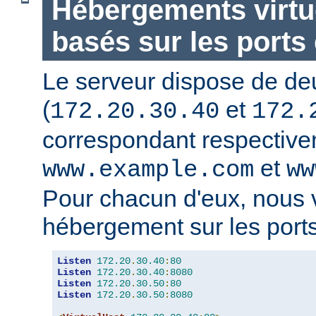
Hébergements virtu
basés sur les ports 
Le serveur dispose de de
(
et
172.20.30.40
172.
correspondant respectiv
et
www.example.com
ww
Pour chacun d'eux, nous 
hébergement sur les ports
Listen
172.20
.
30.40
:
80
Listen
172.20
.
30.40
:
8080
Listen
172.20
.
30.50
:
80
Listen
172.20
.
30.50
:
8080