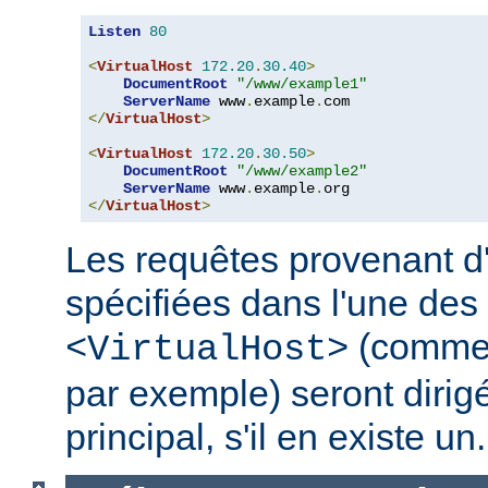
Listen
80
<
VirtualHost
172.20
.
30.40
>
DocumentRoot
"/www/example1"
ServerName
 www
.
example
.
</
VirtualHost
>
<
VirtualHost
172.20
.
30.50
>
DocumentRoot
"/www/example2"
ServerName
 www
.
example
.
</
VirtualHost
>
Les requêtes provenant d
spécifiées dans l'une des 
(comme
<VirtualHost>
par exemple) seront dirig
principal, s'il en existe un.