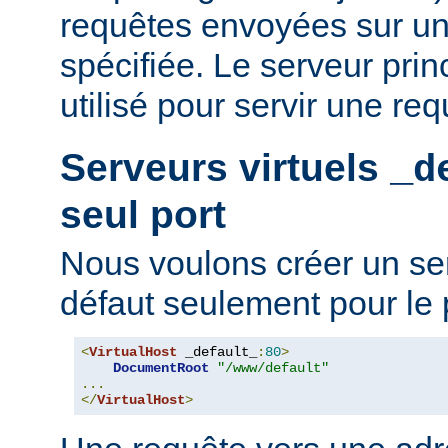
requêtes envoyées sur un
spécifiée. Le serveur prin
utilisé pour servir une req
Serveurs virtuels
_d
seul port
Nous voulons créer un ser
défaut seulement pour le 
<
VirtualHost
 _default_
:
80
>
DocumentRoot
"/www/default"
...
</
VirtualHost
>