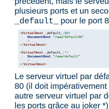
précédent, mais le serveu
plusieurs ports et un seco
pour le port 8
_default_
<
VirtualHost
 _default_
:
80
>
DocumentRoot
"/www/default80"
# ...
</
VirtualHost
>
<
VirtualHost
 _default_
:*>
DocumentRoot
"/www/default"
# ...
</
VirtualHost
>
Le serveur virtuel par défa
80 (il doit impérativement
autre serveur virtuel par d
les ports grâce au joker *)