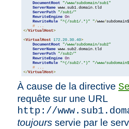
DocumentRoot
"/www/subdomain/sub1"
ServerName
 www
.
sub1
.
domain
.
tld

ServerPath
"/sub1/"
RewriteEngine
On
RewriteRule
"^(/sub1/.*)"
"
/
www
/
subdomain$
# ...
</
VirtualHost
>
<
VirtualHost
172.20
.
30.40
>
DocumentRoot
"/www/subdomain/sub2"
ServerName
 www
.
sub2
.
domain
.
tld

ServerPath
"/sub2/"
RewriteEngine
On
RewriteRule
"^(/sub2/.*)"
"/www/subdomain
# ...
</
VirtualHost
>
À cause de la directive
S
requête sur une URL
http://www.sub1.dom
toujours
servie par le ser