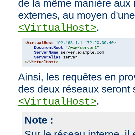
de la même manière aux r
externes, au moyen d'une
.
<VirtualHost>
<
VirtualHost
192.168
.
1.1
172.20
.
30.40
>
DocumentRoot
"/www/server1"
ServerName
 server
.
example
.
com

ServerAlias
</
VirtualHost
>
Ainsi, les requêtes en p
des deux réseaux seront 
.
<VirtualHost>
Note :
Sur le réseau interne, il