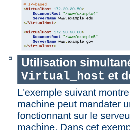
# IP-based
<
VirtualHost
172.20
.
30.50
>
DocumentRoot
"/www/example4"
ServerName
 www
.
example
.
</
VirtualHost
>
<
VirtualHost
172.20
.
30.60
>
DocumentRoot
"/www/example5"
ServerName
 www
.
example
.
</
VirtualHost
>
Utilisation simultan
et 
Virtual_host
L'exemple suivant montr
machine peut mandater un
fonctionnant sur le serveu
machine. Dans cet exempl