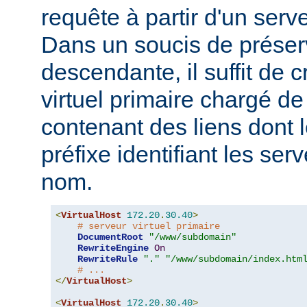
requête à partir d'un serve
Dans un soucis de préserv
descendante, il suffit de 
virtuel primaire chargé d
contenant des liens dont
préfixe identifiant les ser
nom.
<
VirtualHost
172.20
.
30.40
>
# serveur virtuel primaire
DocumentRoot
"/www/subdomain"
RewriteEngine
On
RewriteRule
"."
"/www/subdomain/index.htm
# ...
</
VirtualHost
>
<
VirtualHost
172.20
.
30.40
>