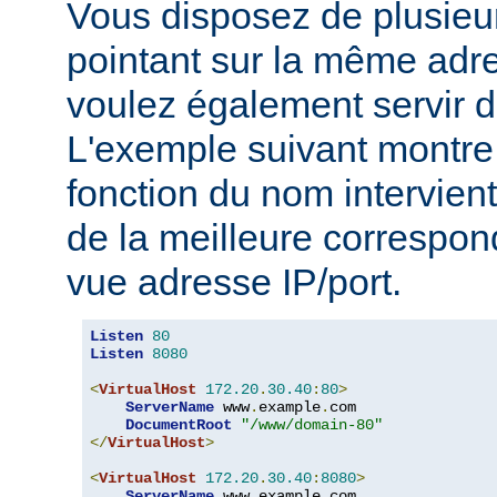
Vous disposez de plusie
pointant sur la même adre
voulez également servir d
L'exemple suivant montre 
fonction du nom intervient
de la meilleure correspo
vue adresse IP/port.
Listen
80
Listen
8080
<
VirtualHost
172.20
.
30.40
:
80
>
ServerName
 www
.
example
.
com

DocumentRoot
"/www/domain-80"
</
VirtualHost
>
<
VirtualHost
172.20
.
30.40
:
8080
>
ServerName
 www
.
example
.
com
