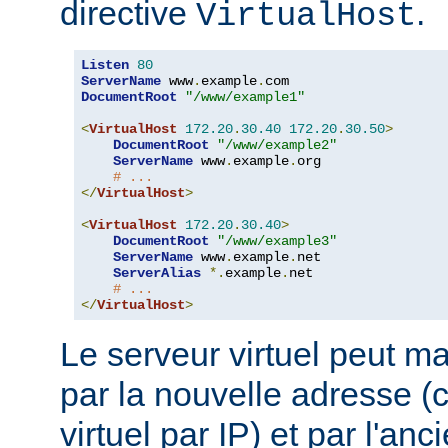
directive
.
VirtualHost
Listen
80
ServerName
 www
.
example
.
DocumentRoot
"/www/example1"
<
VirtualHost
172.20
.
30.40
172.20
.
30.50
>
DocumentRoot
"/www/example2"
ServerName
 www
.
example
.
org

# ...
</
VirtualHost
>
<
VirtualHost
172.20
.
30.40
>
DocumentRoot
"/www/example3"
ServerName
 www
.
example
.
net

ServerAlias
*.
example
.
net

# ...
</
VirtualHost
>
Le serveur virtuel peut ma
par la nouvelle adresse 
virtuel par IP) et par l'an