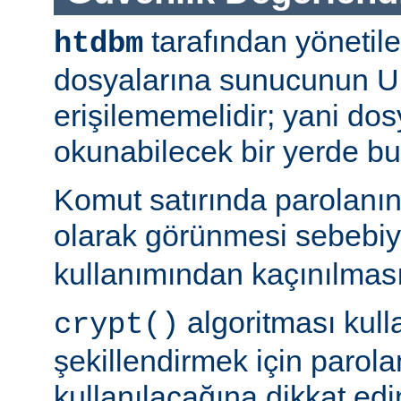
tarafından yönetil
htdbm
dosyalarına sunucunun U
erişilememelidir; yani dosy
okunabilecek bir yerde b
Komut satırında parolanı
olarak görünmesi sebebi
kullanımından kaçınılması
algoritması kulla
crypt()
şekillendirmek için parolan
kullanılacağına dikkat edi