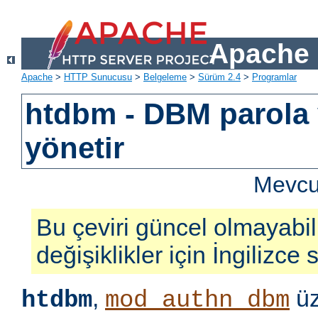
Apache 
Apache
>
HTTP Sunucusu
>
Belgeleme
>
Sürüm 2.4
>
Programlar
htdbm - DBM parola v
yönetir
Mevcut
Bu çeviri güncel olmayabil
değişiklikler için İngilizce
,
üz
htdbm
mod_authn_dbm