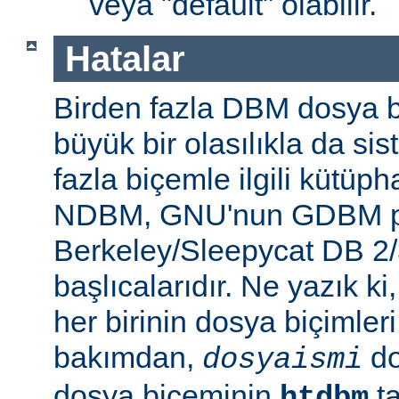
veya "default" olabilir.
Hatalar
Birden fazla DBM dosya b
büyük bir olasılıkla da si
fazla biçemle ilgili kütüp
NDBM, GNU'nun GDBM pr
Berkeley/Sleepycat DB 2/
başlıcalarıdır. Ne yazık k
her birinin dosya biçimleri 
bakımdan,
do
dosyaismi
dosya biçeminin
ta
htdbm