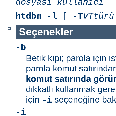
dosyası
kullanıcı
htdbm
-
l
[ -
T
VTtürü
Seçenekler
-b
Betik kipi; parola için 
parola komut satırından 
komut satırında görü
dikkatli kullanmak gerek
için
seçeneğine bakı
-i
-i