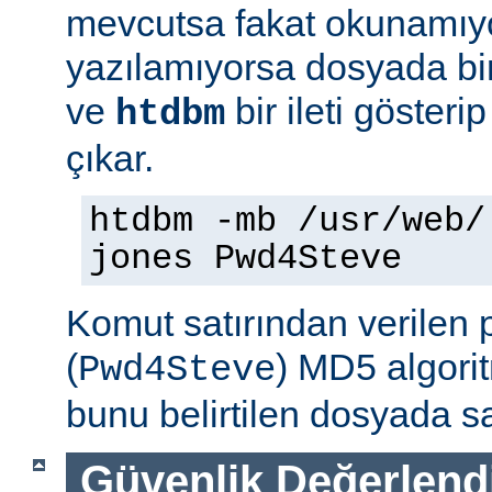
mevcutsa fakat okunamıy
yazılamıyorsa dosyada bir
ve
bir ileti gösteri
htdbm
çıkar.
htdbm -mb /usr/web/
jones Pwd4Steve
Komut satırından verilen 
(
) MD5 algorit
Pwd4Steve
bunu belirtilen dosyada sa
Güvenlik Değerlend