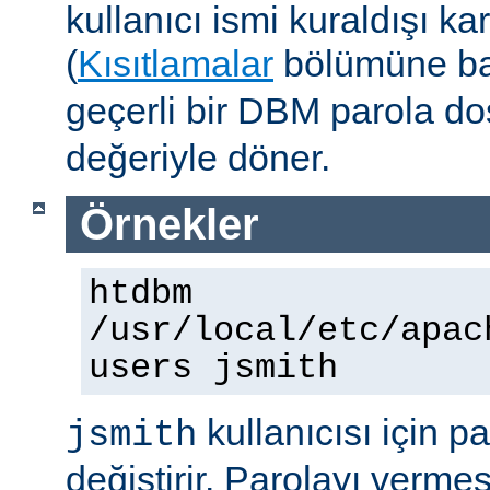
kullanıcı ismi kuraldışı ka
(
Kısıtlamalar
bölümüne ba
geçerli bir DBM parola d
değeriyle döner.
Örnekler
htdbm
/usr/local/etc/apac
users jsmith
kullanıcısı için p
jsmith
değiştirir. Parolayı vermes