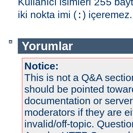
Kullanıcı isimleri
bayt
255
iki nokta imi (
) içeremez.
:
Yorumlar
Notice:
This is not a Q&A sect
should be pointed towar
documentation or serve
moderators if they are 
invalid/off-topic. Quest