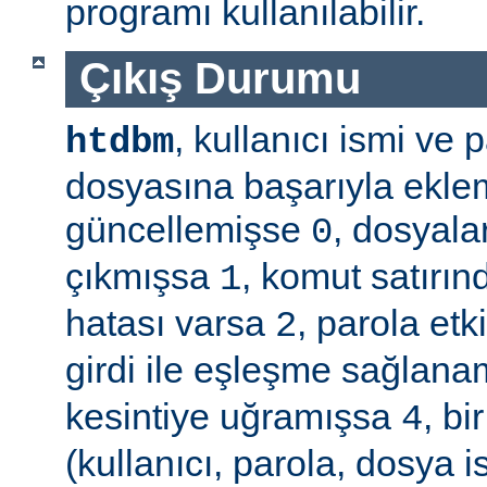
programı kullanılabilir.
Çıkış Durumu
, kullanıcı ismi ve
htdbm
dosyasına başarıyla ekle
güncellemişse
, dosyala
0
çıkmışsa
, komut satırın
1
hatası varsa
, parola etk
2
girdi ile eşleşme sağla
kesintiye uğramışsa
, b
4
(kullanıcı, parola, dosya 