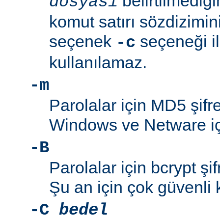
belirtilmediğ
dosyası
komut satırı sözdizimini
seçenek
seçeneği ile
-c
kullanılamaz.
-m
Parolalar için MD5 şifre
Windows ve Netware içi
-B
Parolalar için bcrypt şif
Şu an için çok güvenli 
-C
bedel