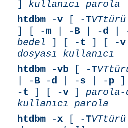
]
kullanıcı
parola
htdbm
-
v
[ -
T
VTtürü
] [ -
m
| -
B
| -
d
| 
bedel
] [ -
t
] [ -
v
dosyası
kullanıcı
htdbm
-
vb
[ -
T
VTtür
| -
B
-
d
| -
s
| -
p
] 
-
t
] [ -
v
]
parola-
kullanıcı
parola
htdbm
-
x
[ -
T
VTtürü