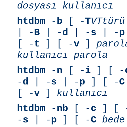
dosyası
kullanıcı
htdbm
-
b
[ -
T
VTtürü
| -
B
| -
d
| -
s
| -
p
[ -
t
] [ -
v
]
parol
kullanıcı
parola
htdbm
-
n
[ -
i
] [ -
-
d
| -
s
| -
p
] [ -
C
[ -
v
]
kullanıcı
htdbm
-
nb
[ -
c
] [ 
-
s
| -
p
] [ -
C
bede