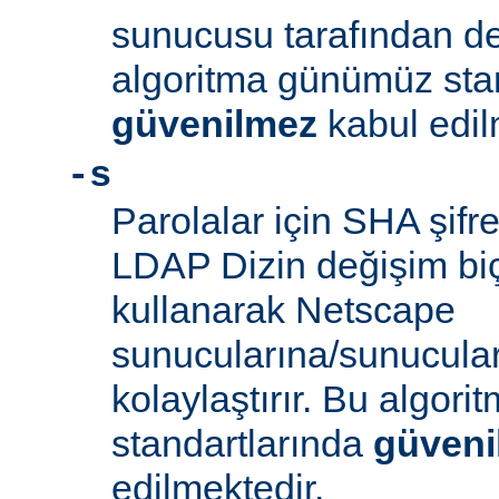
sunucusu tarafından d
algoritma günümüz sta
güvenilmez
kabul edil
-s
Parolalar için SHA şifre
LDAP Dizin değişim biçe
kullanarak Netscape
sunucularına/sunucula
kolaylaştırır. Bu algor
standartlarında
güveni
edilmektedir.