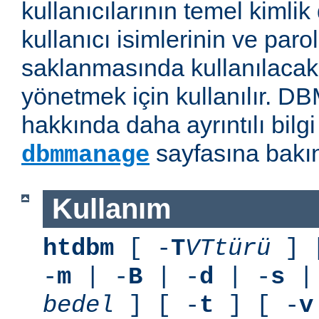
kullanıcılarının temel kimlik
kullanıcı isimlerinin ve paro
saklanmasında kullanılaca
yönetmek için kullanılır. D
hakkında daha ayrıntılı bilg
sayfasına bakın
dbmmanage
Kullanım
htdbm
[ -
T
VTtürü
] 
-
m
| -
B
| -
d
| -
s
|
bedel
] [ -
t
] [ -
v